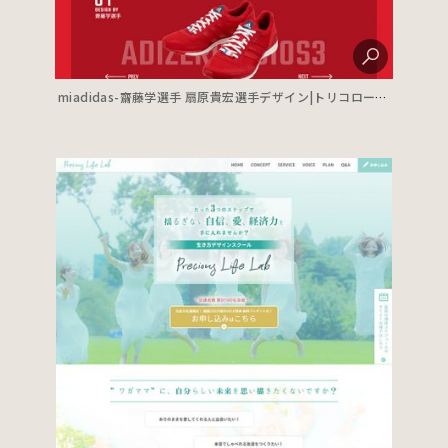
miadidas-齋藤学選手 扇原貴宏選手デザイン|トリコロールワンオンラインショップ 横浜F・マリノス