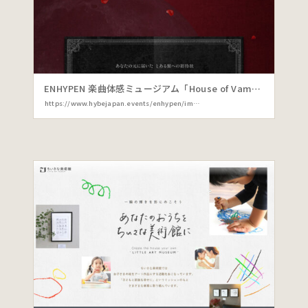
ENHYPEN 楽曲体感ミュージアム「House of Vampire ～Dive into ENHYPEN Chronicle～」公式サイト
https://www.hybejapan.events/enhypen/immersive-houseofvampire