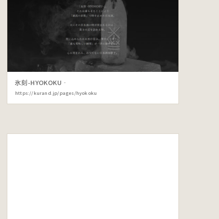
氷刻-HYOKOKU‐
https://kurand.jp/pages/hyokoku