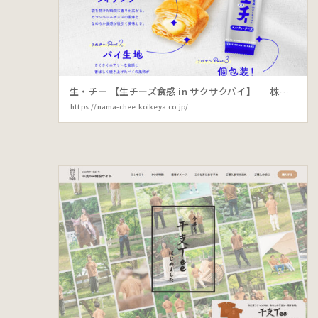
生・チー 【生チーズ食感 in サクサクパイ】 ｜ 株式会社湖池屋
https://nama-chee.koikeya.co.jp/