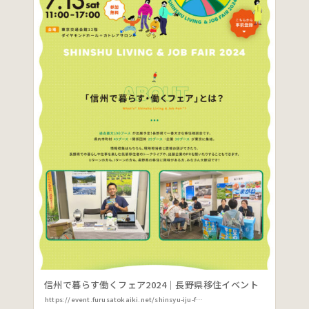
信州で暮らす働くフェア2024｜長野県移住イベント
https://event.furusatokaiki.net/shinsyu-iju-fair2024/