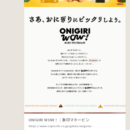
ONIGIRI WOW！｜象印マホービン
https://www.zojirushi.co.jp/gohan/onigiriwow/