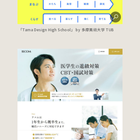
「Tama Design High School」 by 多摩美術大学 TUB