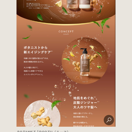
BOTANIST | ROOTH（ルース）