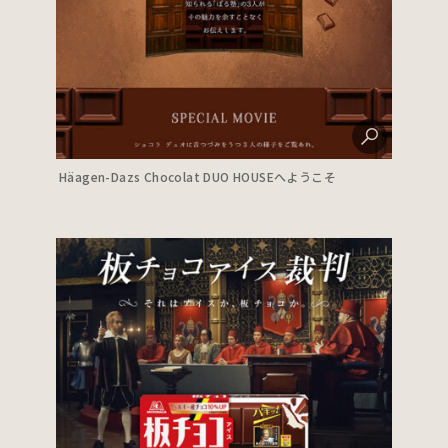
Häagen-Dazs Chocolat DUO HOUSEへようこそ