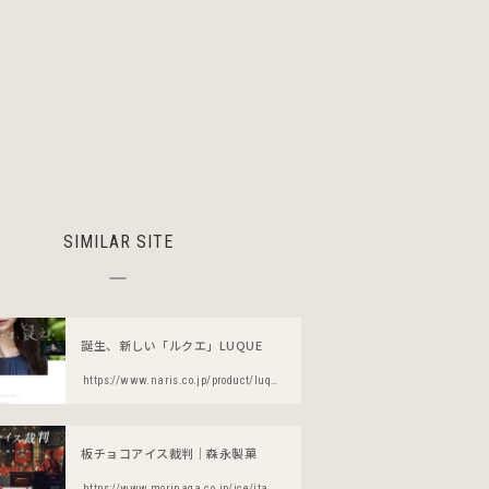
SIMILAR SITE
誕生、新しい「ルクエ」LUQUE
https://www.naris.co.jp/product/luque/lp/
板チョコアイス裁判｜森永製菓
https://www.morinaga.co.jp/ice/itachoco/saiban/