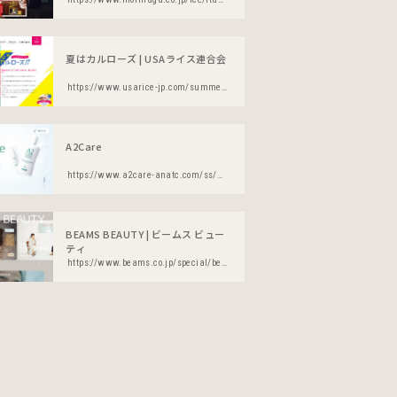
夏はカルローズ | USAライス連合会
https://www.usarice-jp.com/summer/
A2Care
https://www.a2care-anatc.com/ss/mw/
BEAMS BEAUTY | ビームス ビュー
ティ
https://www.beams.co.jp/special/beamsbeauty/