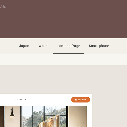
プ集
Japan
World
Landing Page
Smartphone