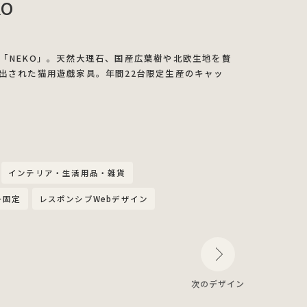
KO
「NEKO」。天然大理石、国産広葉樹や北欧生地を贅
出された猫用遊戯家具。年間22台限定生産のキャッ
インテリア・生活用品・雑貨
ー固定
レスポンシブWebデザイン