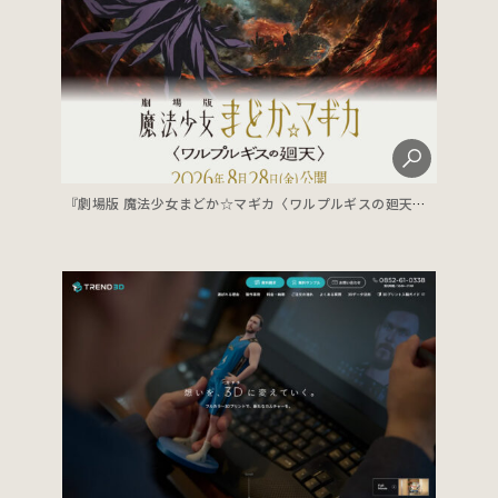
『劇場版 魔法少女まどか☆マギカ〈ワルプルギスの廻天〉』公式サイト