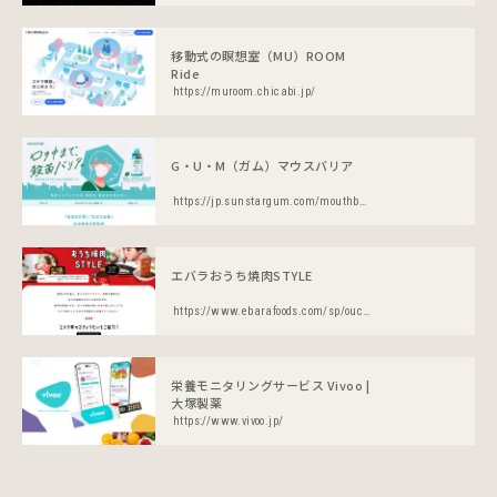
移動式の瞑想室（MU）ROOM
Ride
https://muroom.chicabi.jp/
G・U・M（ガム）マウスバリア
https://jp.sunstargum.com/mouthbarrier/special/
エバラおうち焼肉STYLE
https://www.ebarafoods.com/sp/ouchi_yakiniku/
栄養モニタリングサービス Vivoo |
大塚製薬
https://www.vivoo.jp/