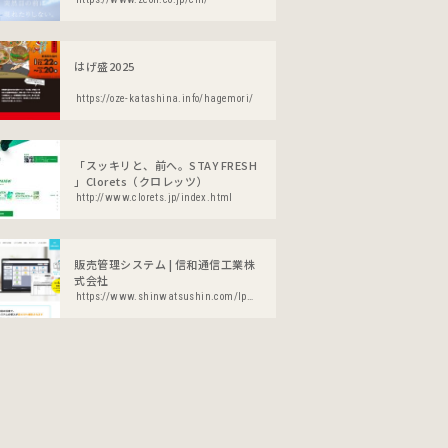
はげ盛2025
https://oze-katashina.info/hagemori/
「スッキリと、前へ。STAY FRESH
」Clorets（クロレッツ）
http://www.clorets.jp/index.html
販売管理システム | 信和通信工業株
式会社
https://www.shinwatsushin.com/lp/hanbaikanri