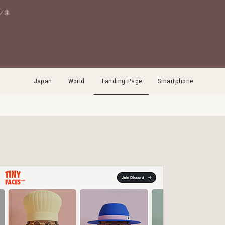
プ集
Japan
World
Landing Page
Smartphone