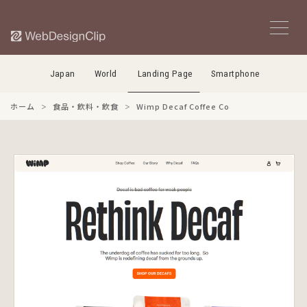
Japan
World
Landing Page
Smartphone
ホーム
食品・飲料・飲食
Wimp Decaf Coffee Co