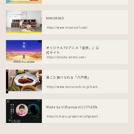
MINORINO
https://www.minorino-f.com/
オリジナルTVアニメ『全修。』公
式サイト
https://zenshu-anime.com/
骨ごと食べられる「八戸煮」
https://www.marunushi.co.jp/hachinohe-ni/
Made by U25 project | CITIZEN
https://citizen.jp/special/u25project/index.html