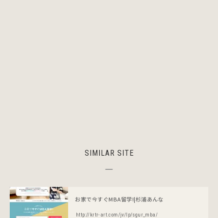
SIMILAR SITE
お家で今すぐMBA留学!|杉浦あんな
http://krtr-art.com/jv/lp/sgur_mba/