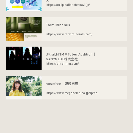
ス
https://cn-lp.callcenternavi.jp/
Farm Minerals
https://www.farmminerals.com/
UltraLMTM VTuber Audition｜
GANYMEDE株式会社
https://ultralmtm.com/
nosefree｜眼鏡市場
https://www.meganeichiba.jp/lp/nosefree2022/