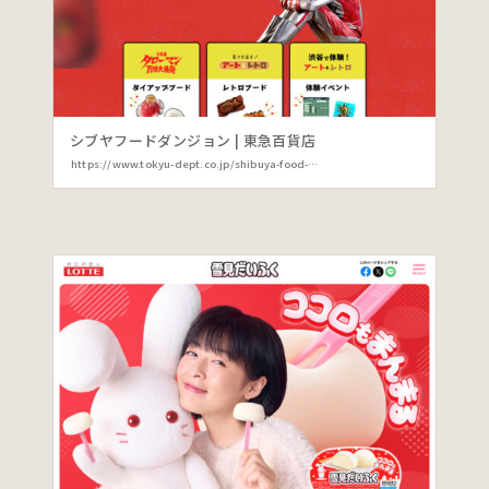
シブヤフードダンジョン | 東急百貨店
https://www.tokyu-dept.co.jp/shibuya-food-dungeon/