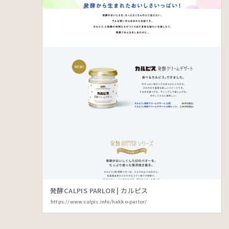
発酵CALPIS PARLOR | カルピス
https://www.calpis.info/hakko-parlor/