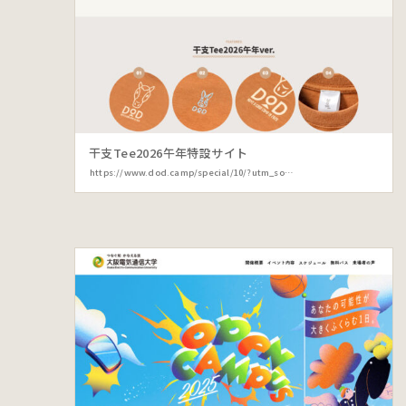
干支Tee2026午年特設サイト
https://www.dod.camp/special/10/?utm_source=dodweb&utm_medium=url_link&utm_campaign=gallery