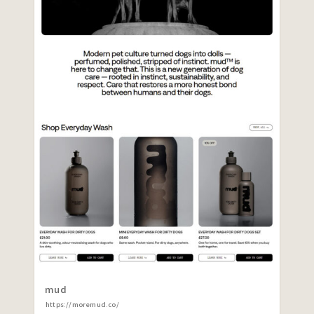
mud
https://moremud.co/