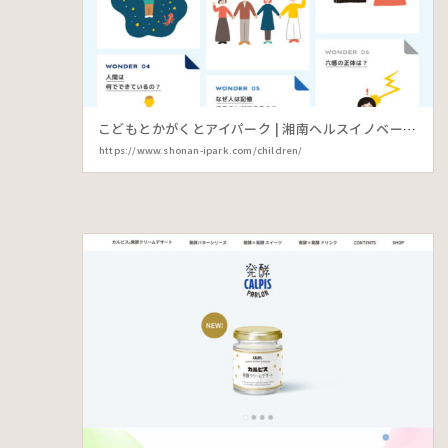
こどもとかがくとアイパーク | 湘南ヘルスイノベーションパーク (湘南アイパーク)
https://www.shonan-ipark.com/children/