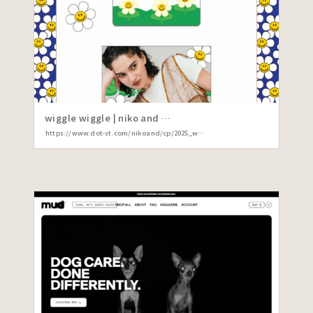
wiggle wiggle | niko and …
https://www.dot-st.com/nikoand/cp/2025_wigglewiggle