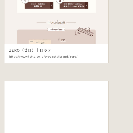
ZERO（ゼロ）｜ロッテ
https://www.lotte.co.jp/products/brand/zero/