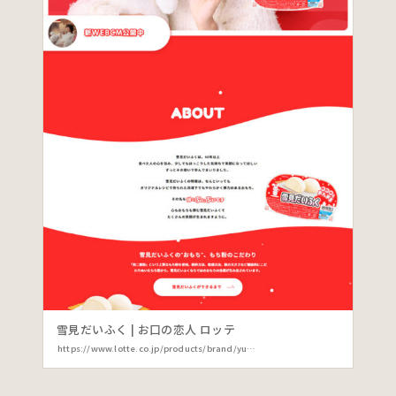
雪見だいふく | お口の恋人 ロッテ
https://www.lotte.co.jp/products/brand/yukimi/