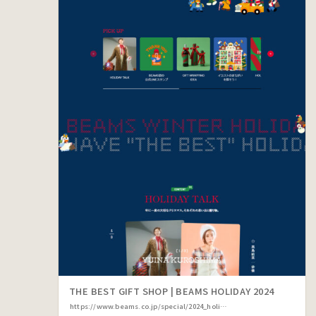
THE BEST GIFT SHOP | BEAMS HOLIDAY 2024
https://www.beams.co.jp/special/2024_holiday/