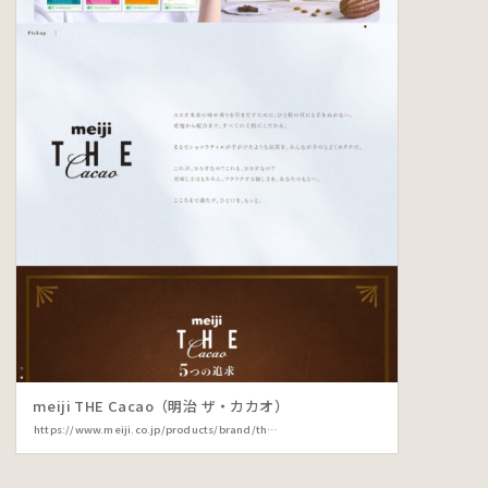
meiji THE Cacao（明治 ザ・カカオ）
https://www.meiji.co.jp/products/brand/the-cacao/