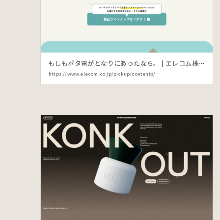
もしもポタ電がとなりにあったなら。 | エレコム株式会社
https://www.elecom.co.jp/pickup/contents/00110/