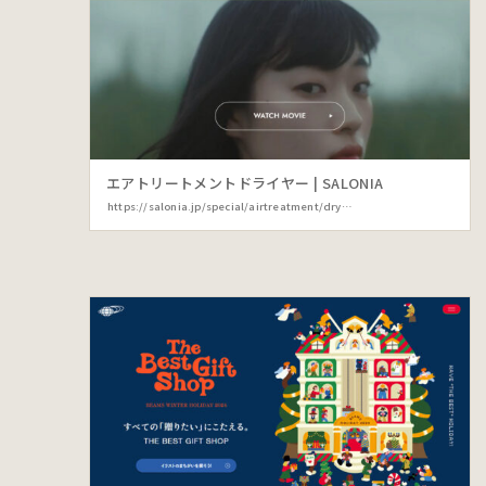
エアトリートメントドライヤー | SALONIA
https://salonia.jp/special/airtreatment/dryer/