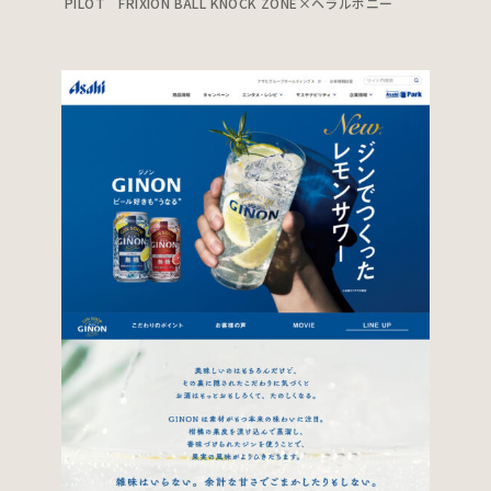
PILOT FRIXION BALL KNOCK ZONE×ヘラルボニー