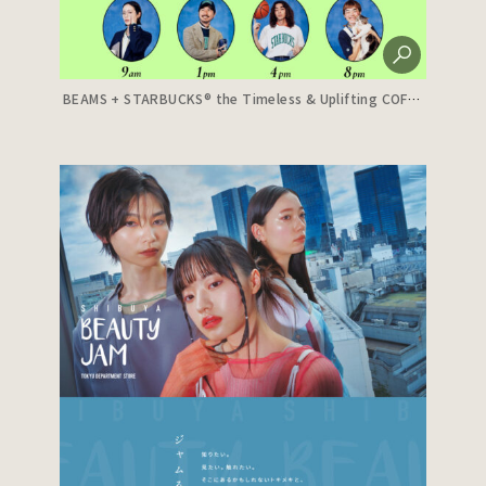
BEAMS + STARBUCKS® the Timeless & Uplifting COFFEE Style