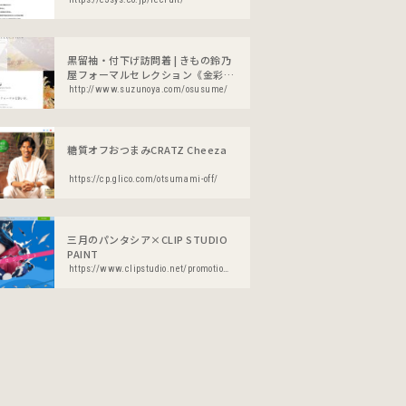
黒留袖・付下げ訪問着 | きもの鈴乃
屋フォーマルセレクション《金彩友
禅》
http://www.suzunoya.com/osusume/
糖質オフおつまみCRATZ Cheeza
https://cp.glico.com/otsumami-off/
三月のパンタシア×CLIP STUDIO
PAINT
https://www.clipstudio.net/promotion/phantasia