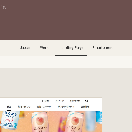
プ集
Japan
World
Landing Page
Smartphone