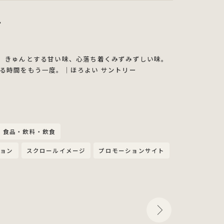
ー
。きゅんとする甘い味、心落ち着くみずみずしい味。
る時間をもう一度。｜ほろよい サントリー
食品・飲料・飲食
ション
スクロールイメージ
プロモーションサイト