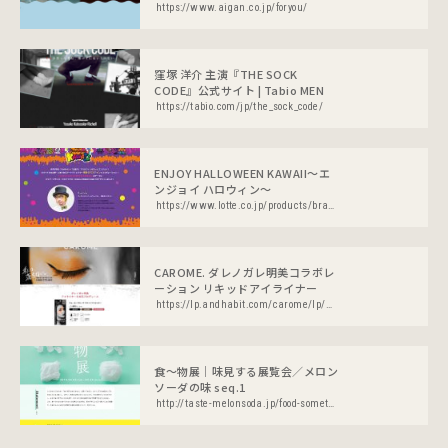
https://www.aigan.co.jp/foryou/
窪塚 洋介 主演『THE SOCK
CODE』公式サイト | Tabio MEN
https://tabio.com/jp/the_sock_code/
ENJOY HALLOWEEN KAWAII～エ
ンジョイ ハロウィン～
https://www.lotte.co.jp/products/brand/halloween-kawaii/
CAROME. ダレノガレ明美コラボレ
ーション リキッドアイライナー
https://lp.andhabit.com/carome/lp/crm001/index.html
食〜物展｜味見する展覧会／メロン
ソーダの味 seq.1
http://taste-melonsoda.jp/food-something/