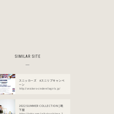
SIMILAR SITE
スニッカーズ #スニリプキャンペ
ーン
http://snickers-cinderellagirls.jp/
2022 SUMMER COLLECTION | 靴
下屋
https://tabio.com/jp/kutsushitaya_2022summer/