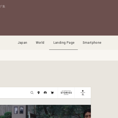
プ集
Japan
World
Landing Page
Smartphone