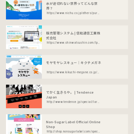
水が途切れない世界ってどんな世
界？
https://www.nichu.co.jp/others/purpose/
販売管理システム | 信和通信工業株
式会社
https://www.shinwatsushin.com/lp/hanbaikanri
モヤモヤレスキュー｜キクチメガネ
https://www.kikuchi-megane.co.jp/special/moyamoya-rescue/
でかく生きろや。 | Tendence
Japan
http://www.tendence.jp/special/larger_than_life/
Non-Sugar Label Official Online
Shop
http://shop.nonsugarlabel.com/special/cd2017/