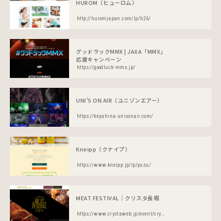
HUROM（ヒューロム）
http://huromjapan.com/lp/h26/
グッドラックMMX | JAXA「MMX」
応援キャンペーン
https://goodluck-mmx.jp/
UNI’S ON AIR（ユニゾンエアー）
https://keyahina-unisonair.com/
Kneipp（クナイプ）
https://www.kneipp.jp/lp/yuzu/
MEAT FESTIVAL｜クリスタ長堀
https://www.crystaweb.jp/event/crystyle19/page2.html