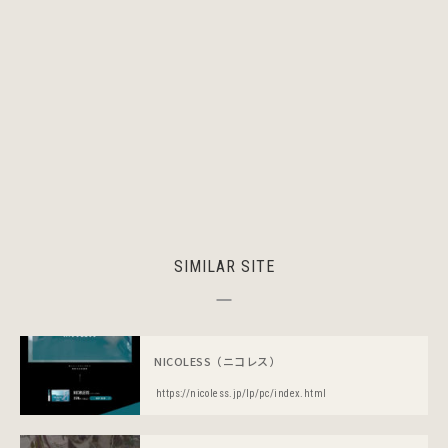
SIMILAR SITE
NICOLESS（ニコレス）
https://nicoless.jp/lp/pc/index.html