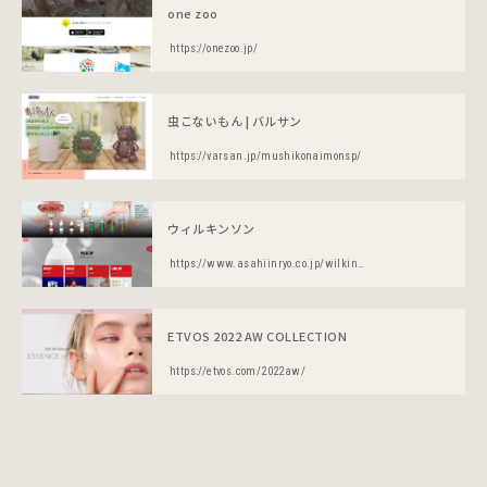
one zoo
https://onezoo.jp/
虫こないもん | バルサン
https://varsan.jp/mushikonaimonsp/
ウィルキンソン
https://www.asahiinryo.co.jp/wilkinson/sp/
ETVOS 2022 AW COLLECTION
https://etvos.com/2022aw/