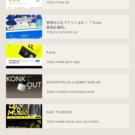
https://invox.jp/
家族みんなでアツくなれ！「Team
夏旅応援団」
http://jr-natsutabi.jp/
Point
https://www.point.app/
SHOPIFY PLUS x SUNNY SIDE UP
https://shopify.sunnysideup.work/
DAIV TO MUSIC
https://www.mouse-jp.co.jp/creator/ss/daiv/dtm/