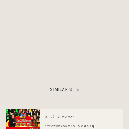
SIMILAR SITE
スーパーカップMAX
http://www.acecook.co.jp/brand/super/index.html