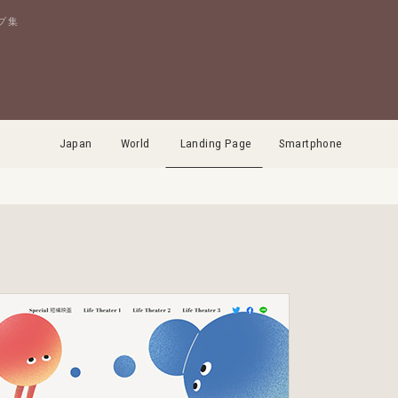
プ集
Japan
World
Landing Page
Smartphone