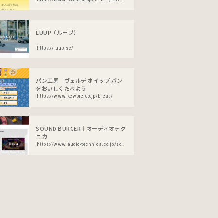
LUUP（ループ）
https://luup.sc/
パン工房 ヴェルデ ホイップ パン
をおいしくたべよう
https://www.kewpie.co.jp/bread/
SOUND BURGER｜オーディオテク
ニカ
https://www.audio-technica.co.jp/soundburger/