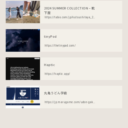
2024 SUMMER COLLECTION – 靴
下屋
https://tabio.com/jp/kutsushitaya_2024summer/
tinyPod
https://thetinypod.com/
Haptic
https://haptic.app/
丸亀うどん学級
https://jp.marugame.com/udon-gakkyu/