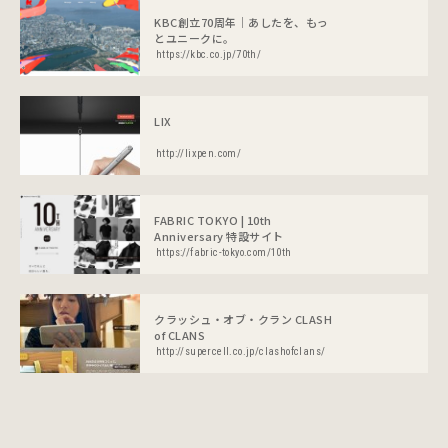
KBC創立70周年｜あしたを、もっ
とユニークに。
https://kbc.co.jp/70th/
LIX
http://lixpen.com/
FABRIC TOKYO | 10th
Anniversary 特設サイト
https://fabric-tokyo.com/10th
クラッシュ・オブ・クラン CLASH
of CLANS
http://supercell.co.jp/clashofclans/