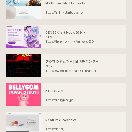
My Home, My Starbucks
https://mhm-starbucks.jp/
GENSEKI art book 2024 –
GENSEKI
https://lp.genseki.me/artbook/2024
アクマのキムラー | 日清チキンラー
メン
http://www.chickenramen.jp/akuma.html
BELLYGOM
https://bellygom.jp/
Realtime Robotics
https://rtr.ai/