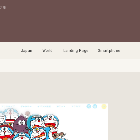
プ集
Japan
World
Landing Page
Smartphone