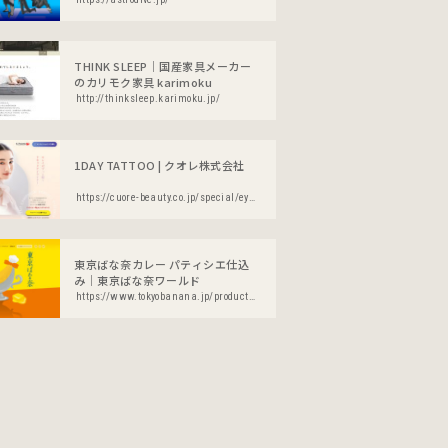
THINK SLEEP｜国産家具メーカー
のカリモク家具 karimoku
http://thinksleep.karimoku.jp/
1DAY TATTOO | クオレ株式会社
https://cuore-beauty.co.jp/special/eyeliner24hwp/
東京ばな奈カレー パティシエ仕込
み｜東京ばな奈ワールド
https://www.tokyobanana.jp/products/banana_curry.html