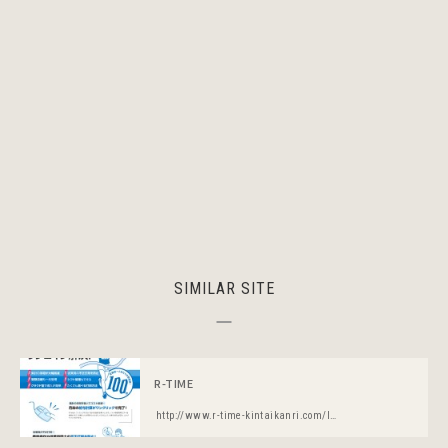
SIMILAR SITE
R-TIME
http://www.r-time-kintaikanri.com/lp1/