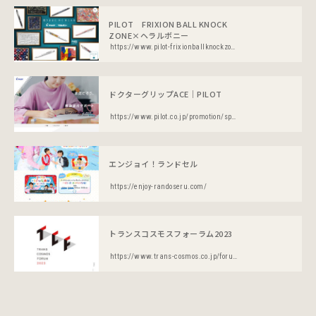
PILOT FRIXION BALL KNOCK
ZONE×ヘラルボニー
https://www.pilot-frixionballknockzone-heralbony.jp/
ドクターグリップACE｜PILOT
https://www.pilot.co.jp/promotion/special_sites/drgrip_ace/
エンジョイ！ランドセル
https://enjoy-randoseru.com/
トランスコスモスフォーラム2023
https://www.trans-cosmos.co.jp/forum2023/