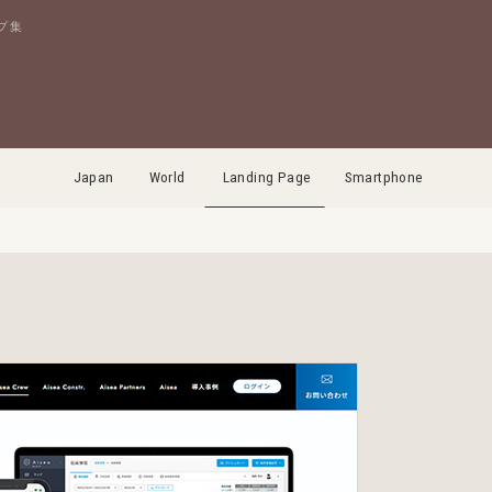
プ集
Japan
World
Landing Page
Smartphone