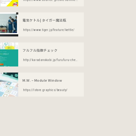
電気ケトル| タイガー魔法瓶
https://www.tiger.jp/feature/kettle/
フルフル指数チェック
http://karadanokabi.jp/furufuru-check/
M.W. – Module Window
https://lstore.graphics/beauty/