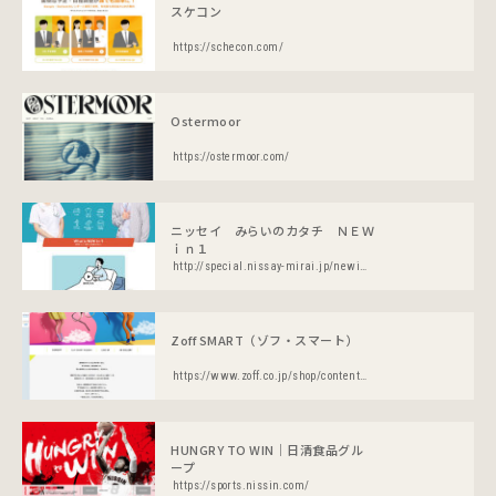
スケコン
https://schecon.com/
Ostermoor
https://ostermoor.com/
ニッセイ みらいのカタチ ＮＥＷ
ｉｎ１
http://special.nissay-mirai.jp/newin1/
Zoff SMART（ゾフ・スマート）
https://www.zoff.co.jp/shop/contents/zoffsmart.aspx
HUNGRY TO WIN｜日清食品グル
ープ
https://sports.nissin.com/