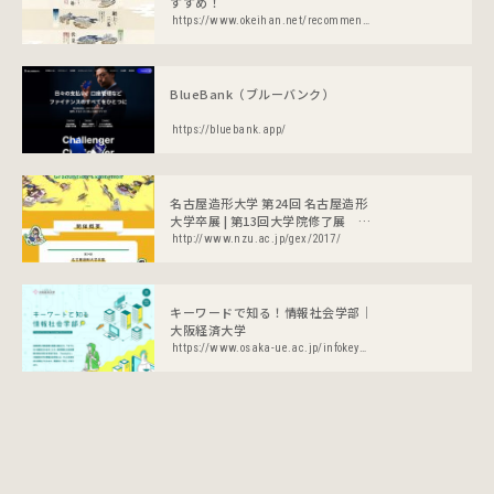
すすめ！
https://www.okeihan.net/recommend/mizunomichi/
BlueBank（ブルーバンク）
https://bluebank.app/
名古屋造形大学 第24回 名古屋造形
大学卒展 | 第13回大学院修了展 造
形研究科
http://www.nzu.ac.jp/gex/2017/
キーワードで知る！情報社会学部｜
大阪経済大学
https://www.osaka-ue.ac.jp/infokeywords/