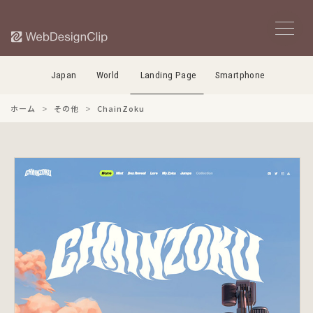
Japan
World
Landing Page
Smartphone
ホーム
その他
ChainZoku