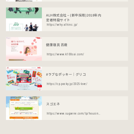
ALH株式会社 – (新卒採用)2018年内
定者特設サイト
https://why.alhinc.jp/
健康寝具 百歳
https://www.k100sai.com/
#ラブなポッキー｜グリコ
https://cp.pocky.jp/2025-love/
スゴエネ
https://www.sugoene.com/lp/housing/