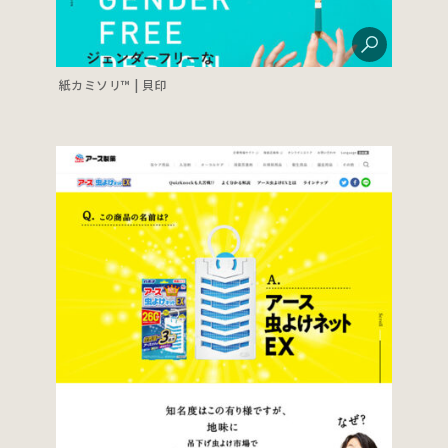
紙カミソリ™ | 貝印