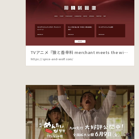
TVアニメ『狼と香辛料 merchant meets the wise wolf』
https://spice-and-wolf.com/