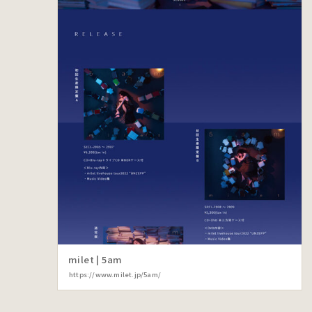
milet | 5am
https://www.milet.jp/5am/