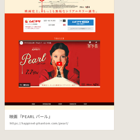
映画『PEARL パール』
https://happinet-phantom.com/pearl/