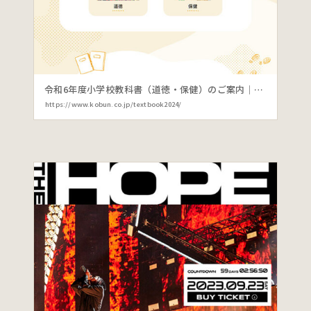
令和6年度小学校教科書（道徳・保健）のご案内｜光文書院
https://www.kobun.co.jp/textbook2024/