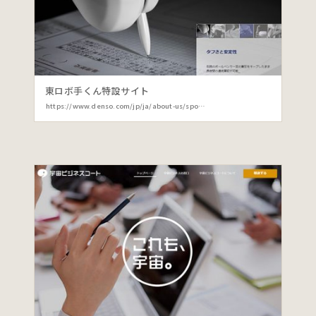
東ロボ手くん特設サイト
https://www.denso.com/jp/ja/about-us/sponsor/torobote-kun/