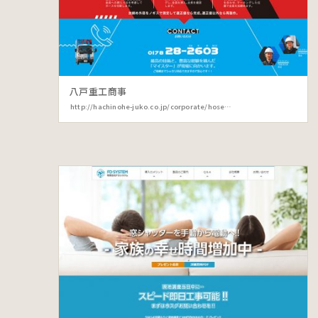
八戸重工商事
http://hachinohe-juko.co.jp/corporate/hose/index.html