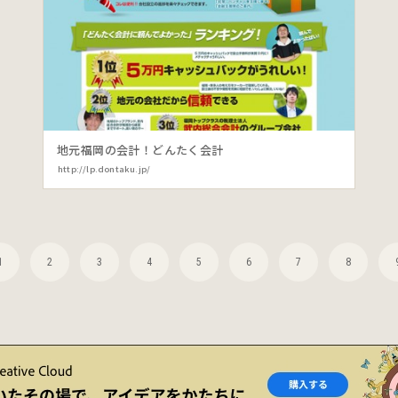
地元福岡の会計！どんたく会計
http://lp.dontaku.jp/
1
2
3
4
5
6
7
8