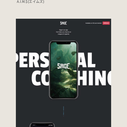
A.I.M.$(エイムズ)