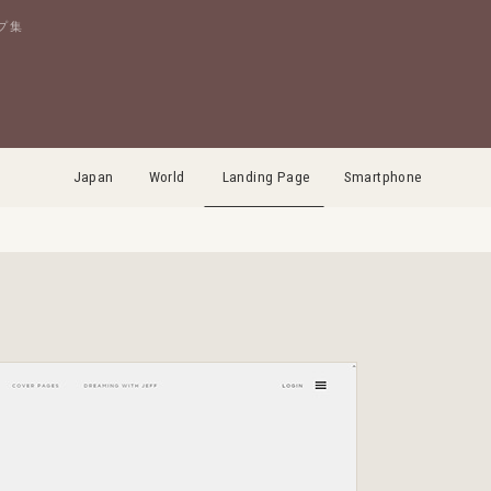
プ集
Japan
World
Landing Page
Smartphone