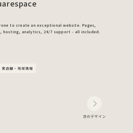
quarespace
yone to create an exceptional website. Pages,
 hosting, analytics, 24/7 support - all included.
実店舗・地域情報