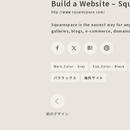
Build a Website – S
http://www.squarespace.com/
Squarespace is the easiest way for an
galleries, blogs, e-commerce, domains,
Main_Color : Gray
Sub_Color : Black
パララックス
海外サイト