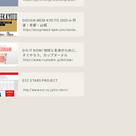
DESIGN WEEK KYOTO 2023 in 丹
波・京都・山城
https://designweek-kyoto.com/tamba-kyoto-yamashiro2023/
DO IT NOW! 地球と未来のために、
すぐやろう。カップヌードル
https://www.cupnoodle.jp/doitnow/
ECC STARS PROJECT
http://www.ecc.co.jp/eccstars/