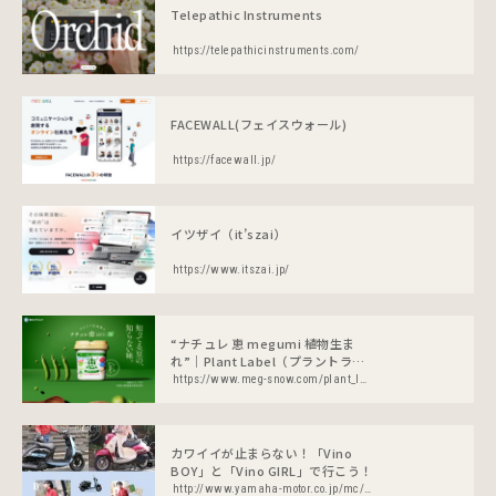
Telepathic Instruments
https://telepathicinstruments.com/
FACEWALL(フェイスウォール)
https://facewall.jp/
イツザイ（it’szai）
https://www.itszai.jp/
“ナチュレ 恵 megumi 植物生ま
れ”｜Plant Label（プラントラベ
ル）｜雪印メグミルク株式会社
https://www.meg-snow.com/plant_label/megumi/
カワイイが止まらない！「Vino
BOY」と「Vino GIRL」で行こう！
http://www.yamaha-motor.co.jp/mc/life/cc/2016/