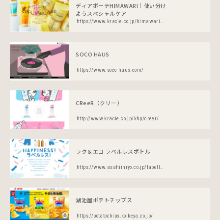
ディアボーテHIMAWARI｜使い分け
ようスペシャルケア
https://www.kracie.co.jp/himawari/special/specialcare/
SOCO HAUS
https://www.soco-haus.com/
CReeR（クリー）
http://www.kracie.co.jp/khp/creer/
ラク＆エコ ラベルレスボトル
https://www.asahiinryo.co.jp/labelless/
湖池屋ポテトチップス
https://potatochips.koikeya.co.jp/