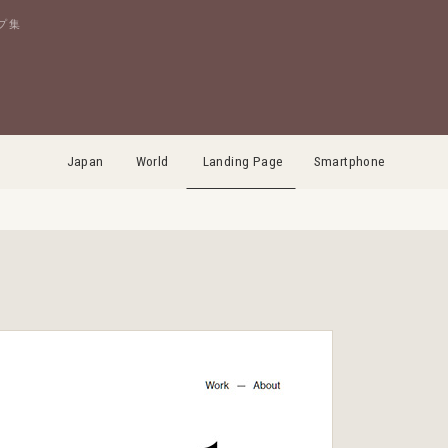
プ集
Japan
World
Landing Page
Smartphone