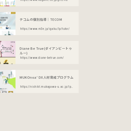
テコムの個別指導│TECOM
https://www.m3e.jp/igaku/lp/tutor/
Diane Be True(ダイアンビートゥ
ルー)
https://www.diane-betrue.com/
MUKOnoa⁺ DX人材育成プログラム
https://nishikt.mukogawa-u.ac.jp/lp/dx/index.html