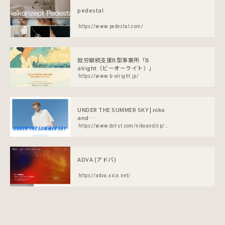
pedestal
https://www.pedestal.com/
就労継続支援B型事業所「B
alright（ビーオーライト）」
https://www.b-alright.jp/
UNDER THE SUMMER SKY | niko
and …
https://www.dot-st.com/nikoand/cp/202305product_mens
ADVA (アドバ)
https://adva.xica.net/