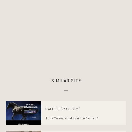
SIMILAR SITE
BALUCE（バルーチェ）
https://www.bal-ohashi.com/baluce/