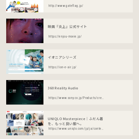
http://www.gateflag.jp/
映画『炎上』公式サイト
https://enjou-movie.jp/
イオニアシリーズ
https://ion-e-air.jp/
360 Reality Audio
https://www.sony.co.jp/Products/create360RA/
UNIQLO Masterpiece｜ふだん着
を、もっと良い服へ。
https://www.uniqlo.com/jp/ja/contents/feature/masterpiece/