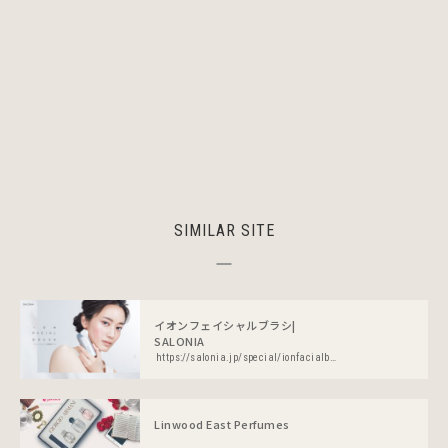
SIMILAR SITE
イオンフェイシャルブラシ|
SALONIA
https://salonia.jp/special/ionfacialbrush/
Linwood East Perfumes