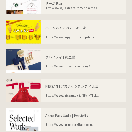
リーかまた
http://www.j-kamata.com/handmaking/
ホームパイのみみ｜不二家
https://www.fujiya-peko.co.jp/homepie/homepie_mimi/
グレイシィ | 資生堂
https://www.shiseido.co.jp/ieg/
NISSAN | アカチャンホンポ イルヨ
https://www.nissan.co.jp/SP/INTELLIGENTPUPPET/
Anna Parellada | Portfolio
https://www.annaparellada.com/