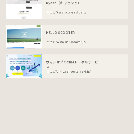
Kyash（キャッシュ）
https://kyash.co/kyashcard/
HELLO SCOOTER
https://www.helloscooter.jp/
ウィルオブのCRMトータルサービ
ス
https://cn-lp.callcenternavi.jp/