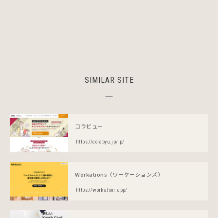
SIMILAR SITE
コラビュー
https://colabyu.jp/lp/
Workations（ワーケーションズ）
https://workation.app/