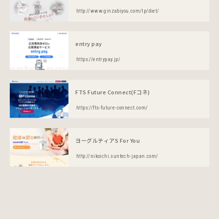
http://www.ginzabiyou.com/lp/diet/
entry pay
https://entrypay.jp/
FTS Future Connect(Fコネ)
https://fts-future-connect.com/
ヨーグルティアS For You
http://nikoichi.suntech-japan.com/