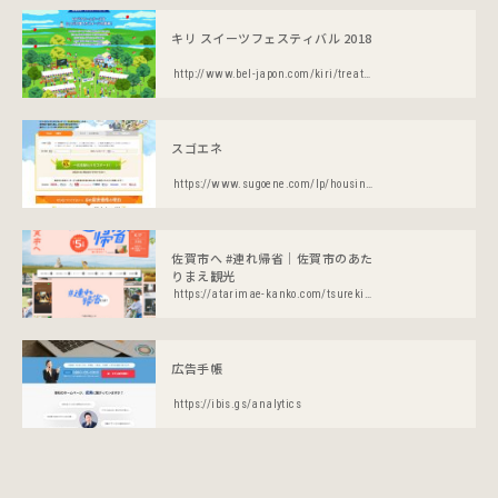
キリ スイーツフェスティバル 2018
http://www.bel-japon.com/kiri/treat/kirifes/
スゴエネ
https://www.sugoene.com/lp/housing/
佐賀市へ #連れ帰省｜佐賀市のあた
りまえ観光
https://atarimae-kanko.com/tsurekisei/
広告手帳
https://ibis.gs/analytics