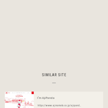
SIMILAR SITE
I’m AjiPanda
https://www.ajinomoto.co.jp/ajipanda/