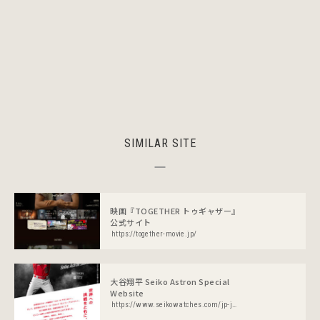
SIMILAR SITE
映画『TOGETHER トゥギャザー』
公式サイト
https://together-movie.jp/
大谷翔平 Seiko Astron Special
Website
https://www.seikowatches.com/jp-ja/products/astron/special/shohei_ohtani/