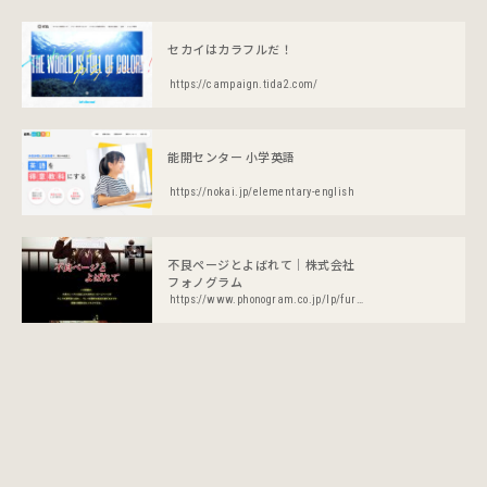
セカイはカラフルだ！
https://campaign.tida2.com/
能開センター 小学英語
https://nokai.jp/elementary-english
不良ページとよばれて｜株式会社
フォノグラム
https://www.phonogram.co.jp/lp/furyo/